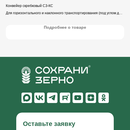
Конвейер скребковый СЗ-КС
Кон
в
Для горизонтального и наклонного транспортирования (под углом до
Для
45°)
45°
зерна и продуктов его переработки.
зер
Подробнее о товаре
Оставьте заявку