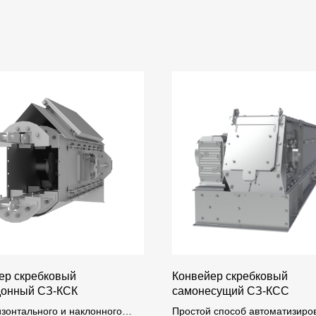
ер скребковый
Конвейер скребковый
донный СЗ-КСК
самонесущий СЗ-КСС
изонтального и наклонного
Простой способ автоматизиро