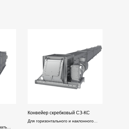
Конвейер скребковый СЗ-КС
Для горизонтального и наклонного
вать
транспортирования (под углом до 45°)