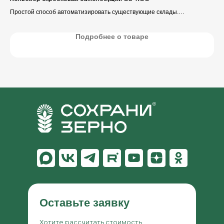
Простой способ автоматизировать существующие склады.
Для
45°
зер
Подробнее о товаре
Оставьте заявку
Хотите рассчитать стоимость