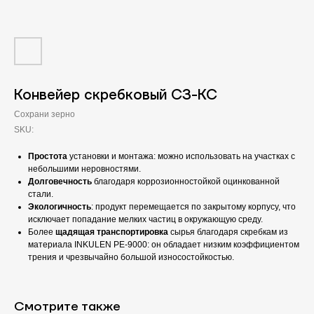
Конвейер скребковый СЗ-КС
Сохрани зерно
SKU:
Простота
установки и монтажа: можно использовать на участках с
небольшими неровностями.
Долговечность
благодаря коррозионностойкой оцинкованной
стали.
Экологичность
: продукт перемещается по закрытому корпусу, что
исключает попадание мелких частиц в окружающую среду.
Более
щадящая транспортировка
сырья благодаря скребкам из
материала INKULEN PE-9000: он обладает низким коэффициентом
трения и чрезвычайно большой износостойкостью.
Смотрите также