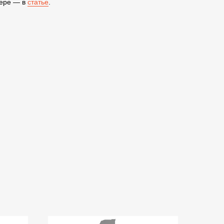
йере — в
статье
.