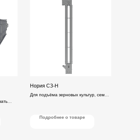
Нория СЗ-Н
Для подъёма зерновых культур, семян
вать
и других сыпучих материалов
в вертикальной плоскости.
Подробнее о товаре