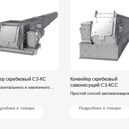
ер скребковый СЗ-КС
Конвейер скребковый
самонесущий СЗ-КСС
изонтального и наклонного
ртирования (под углом до 45°)
Простой способ автоматизиро
продуктов его переработки.
существующие склады.
робнее о товаре
Подробнее о товаре