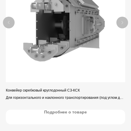
Конвейер скребковый круглодонный СЗ-КСК
Кон
Для горизонтального и наклонного транспортирования (под углом до
Для
45°)
45°
зерна и продуктов его переработки.
зер
Подробнее о товаре