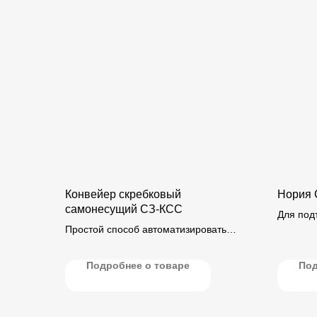
Конвейер скребковый
Нория 
самонесущий СЗ-КСС
Для под
Простой способ автоматизировать
и други
существующие склады.
в вертик
Подробнее о товаре
Под