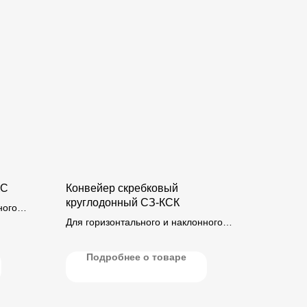
КС
Конвейер скребковый
круглодонный СЗ-КСК
ного
 до 45°)
Для горизонтального и наклонного
отки.
транспортирования (под углом до 45°)
зерна и продуктов его переработки.
Подробнее о товаре