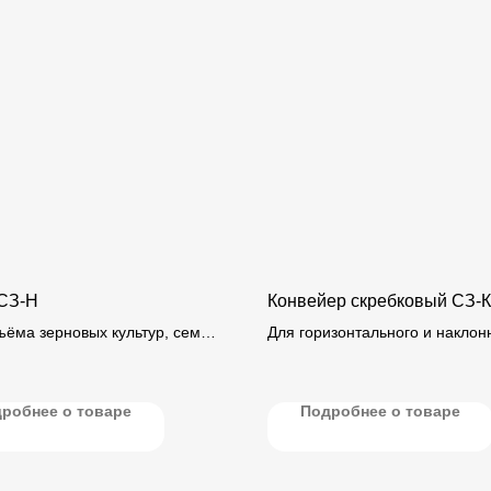
СЗ-Н
Конвейер скребковый СЗ-
ъёма зерновых культур, семян
Для горизонтального и наклон
х сыпучих материалов
транспортирования (под углом
альной плоскости.
зерна и продуктов его перераб
робнее о товаре
Подробнее о товаре