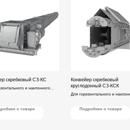
ер скребковый СЗ-КС
Конвейер скребковый
круглодонный СЗ-КСК
изонтального и наклонного
ртирования (под углом до 45°)
Для горизонтального и наклон
продуктов его переработки.
транспортирования (под углом
зерна и продуктов его перераб
робнее о товаре
Подробнее о товаре