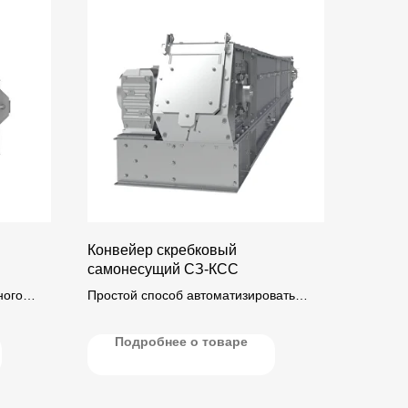
Конвейер скребковый
самонесущий СЗ-КСС
ного
Простой способ автоматизировать
 до 45°)
существующие склады.
отки.
Подробнее о товаре