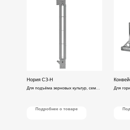
Нория СЗ-Н
Конвей
Для подъёма зерновых культур, семян
Для гор
и других сыпучих материалов
транспо
в вертикальной плоскости.
зерна и 
Подробнее о товаре
Под