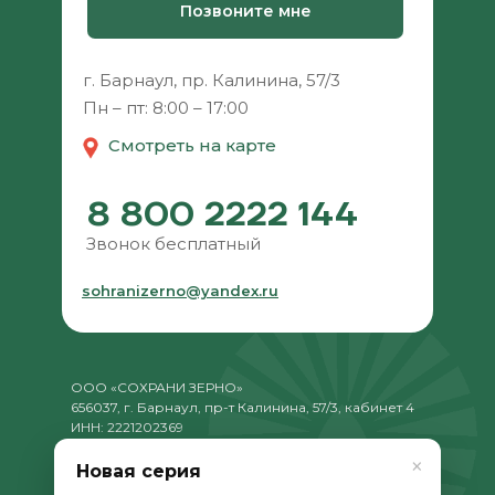
Позвоните мне
г. Барнаул, пр. Калинина, 57/3
Пн – пт: 8:00 – 17:00
Смотреть на карте
8 800 2222 144
Звонок бесплатный
sohranizerno@yandex.ru
ООО «СОХРАНИ ЗЕРНО»
656037, г. Барнаул, пр-т Калинина, 57/3, кабинет 4
ИНН: 2221202369
КПП: 222101001
×
ОГРН: 1132225000126
Новая серия