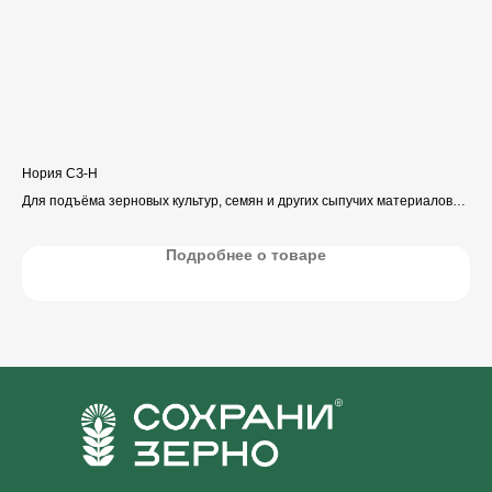
Нория СЗ-Н
Кон
Для подъёма зерновых культур, семян и других сыпучих материалов
Для
в вертикальной плоскости.
45°
зер
Подробнее о товаре