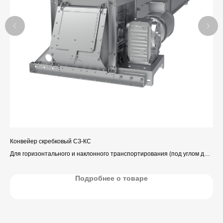
Конвейер скребковый СЗ-КС
Кон
до
Для горизонтального и наклонного транспортирования (под углом до
45°)
зерна и продуктов его переработки.
Подробнее о товаре