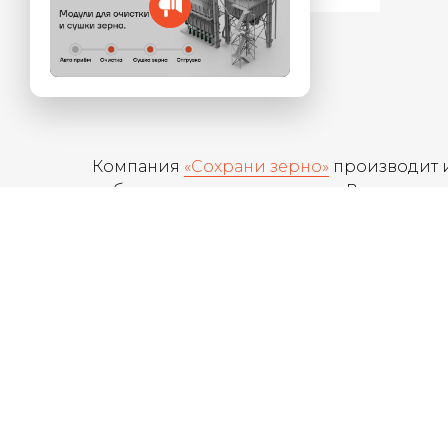
Нет
Да
Компания
«Сохрани зерно»
производит и
работает как единая система. В
каталоге
предприятий.
Основу линейки составляют
зерноочист
оборудование,
а именно:
металлоконстру
зернохранилища и элеваторы. Всё обору
Оборудование из нашего каталога одина
поэтапной модернизации действующих 
Наша цель — помочь сохранить качество