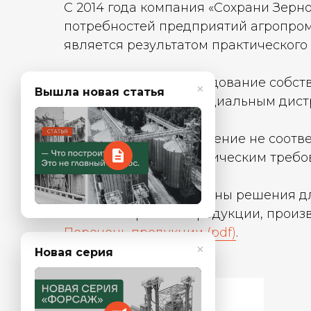
С 2014 года компания «Сохрани Зерн
потребностей предприятий агропром
является результатом практического 
Мы предлагаем оборудование собств
×
Вышла новая статья
компании Bühler, официальным дистр
Напомнить позже?
Если стандартное решение не соотве
индивидуальным техническим требов
Нет
Да
В каталоге представлены решения дл
полным перечнем продукции, произв
Перечень продукции (pdf)
.
×
Новая серия
Напомнить позже?