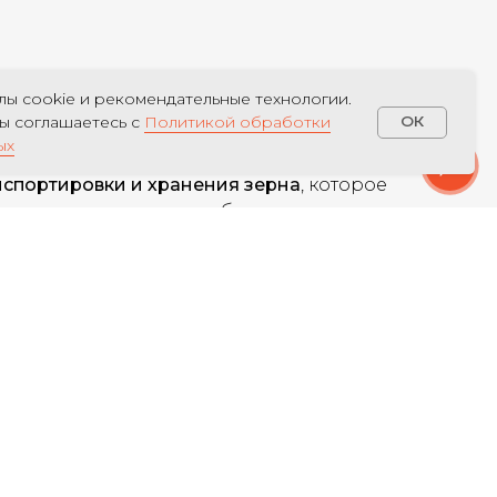
ы cookie и рекомендательные технологии.
вы соглашаетесь с
Политикой обработки
OK
ых
нспортировки и хранения зерна
, которое
агрохолдингов и перерабатывающих
также
транспортное
и
аспирационное
тегрируются в существующие
томатизации.
х проектов «под ключ»
, так и при
оцессами.