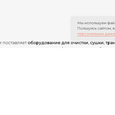
Мы используем файл
Пользуясь сайтом, 
персональных данн
 поставляет
оборудование для очистки, сушки, тра
представлены решения для фермерских хозяйств, 
ительные комплексы
,
зерносушилки
,
сепараторы
, а 
кции, нории, конвейеры и узлы, которые легко ин
дование разрабатывается с учётом требований к ав
ково эффективно работает как в составе
комплексны
объектов.
 зерна, снизить потери и упростить управление пр